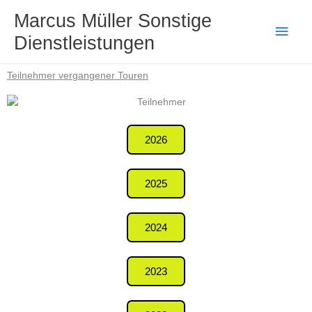
Zum
Haup
Marcus Müller Sonstige
Inhalt
Dienstleistungen
springen
Teilnehmer vergangener Touren
2026
2025
2024
2023