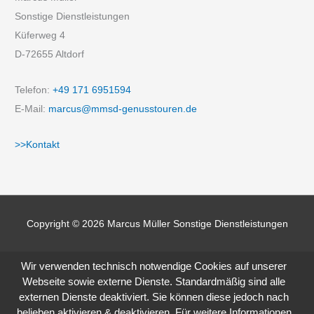
:
Sonstige Dienstleistungen
Küferweg 4
D-72655 Altdorf
Telefon:
+49 171 6951594
E-Mail:
marcus@mmsd-genusstouren.de
>>Kontakt
Copyright © 2026
Marcus Müller Sonstige Dienstleistungen
Wir verwenden technisch notwendige Cookies auf unserer
Webseite sowie externe Dienste. Standardmäßig sind alle
externen Dienste deaktiviert. Sie können diese jedoch nach
belieben aktivieren & deaktivieren. Für weitere Informationen