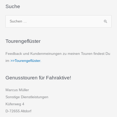
Suche
S
u
c
Tourengeflüster
h
e
Feedback und Kundenmeinungen zu meinen Touren findest Du
n
im
>>Tourengeflüster.
n
a
Genusstouren für Fahraktive!
c
h
Marcus Müller
:
Sonstige Dienstleistungen
Küferweg 4
D-72655 Altdorf