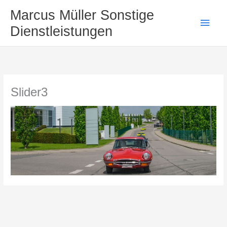
Zum
Haup
Marcus Müller Sonstige
Inhalt
Dienstleistungen
springen
Slider3