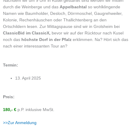
Nachdem wir um 9 Uhr in Kusel gestartet sind werden wir mitten
durch die Weinberge und das
Appelbachtal
so wohlklingende
Namen wie Baumholder, Desloch, Dörrmoschel, Gaugrehweiler,
Kolonie, Rechenhäuschen oder Thallichtenberg an den
Ortschildern lesen. Zur Mittagspause sind wir in Grolsheim bei
ClassicBid im ClassicX,
bevor wir auf der Rücktour nach Kusel
noch das
höchste Dorf in der Pfalz
erklimmen. Na? Hört sich das
nach einer interessanten Tour an?
Termin:
13. April 2025
Preis:
180,- €
p.P. inklusive MwSt.
>>Zur Anmeldung